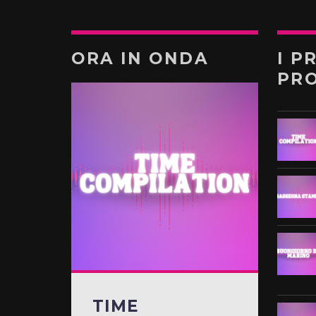
ORA IN ONDA
I P
PR
TIME