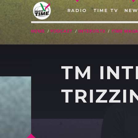
RADIO
TIME TV
NEW
HOME
/
PODCAST
/
INTERVISTE
/
TIME MAGA
TM INT
TRIZZI
O