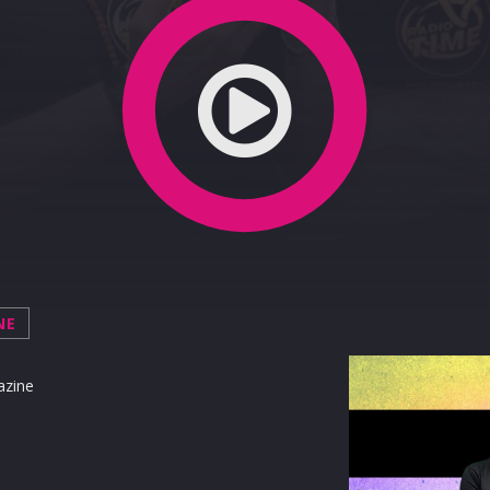
NE
azine