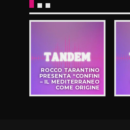
CKETS
ROCCO TARANTINO
NO IL
PRESENTA “CONFINI
UOVO
– IL MEDITERRANEO
GIRO”
COME ORIGINE