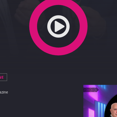
NE
azine