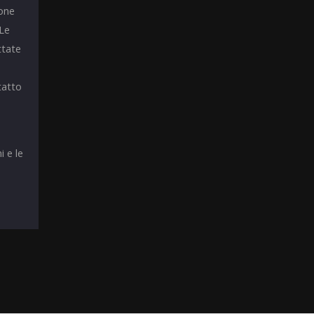
ione
 Le
ttate
tatto
i e le