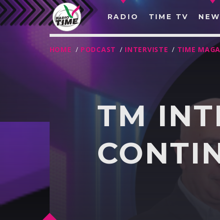
RADIO
TIME TV
NEW
HOME
/
PODCAST
/
INTERVISTE
/
TIME MAGA
TM INT
CONTI
O