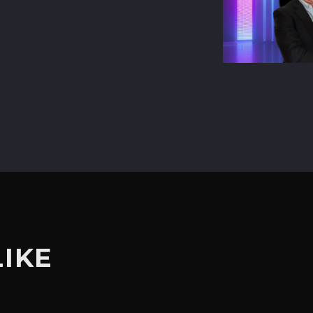
terest
LIKE