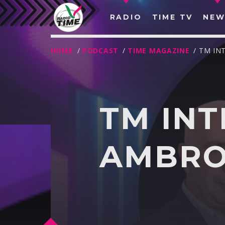
RADIO
TIME TV
NEW
HOME
/
PODCAST
/
TIME MAGAZINE
/ TM IN
TM INT
AMBRO
O