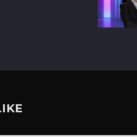
terest
LIKE