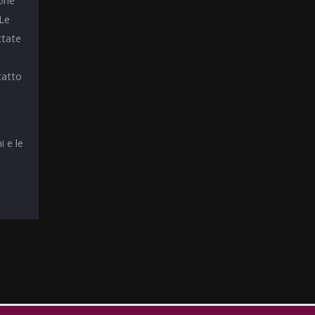
ione
 Le
ttate
tatto
i e le