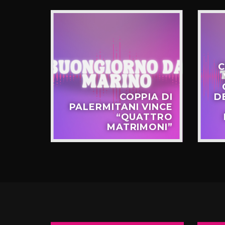
C
STERO
COPPIA DI
D
APPO
PALERMITANI VINCE
N VIA
“QUATTRO
TERNÒ
MATRIMONI”