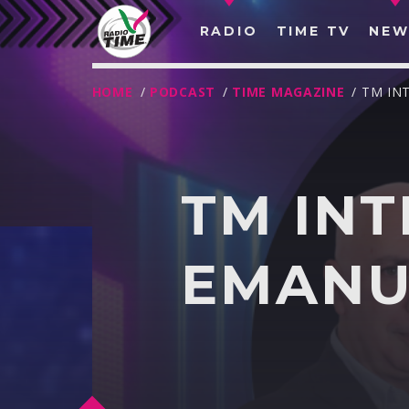
RADIO
TIME TV
NEW
HOME
/
PODCAST
/
TIME MAGAZINE
/ TM IN
TM INT
EMANU
O