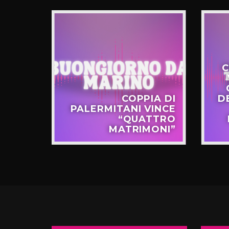
C
STERO
COPPIA DI
D
APPO
PALERMITANI VINCE
N VIA
“QUATTRO
TERNÒ
MATRIMONI”