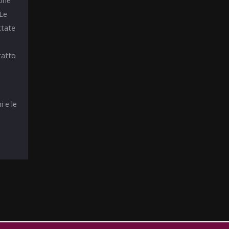
ione
 Le
ttate
tatto
i e le