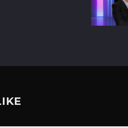
terest
LIKE