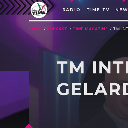
RADIO
TIME TV
NEW
HOME
/
PODCAST
/
TIME MAGAZINE
/ TM IN
TM INT
GELAR
O