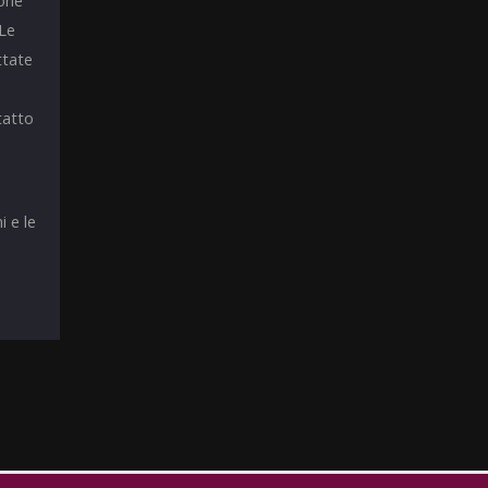
ione
 Le
ttate
tatto
i e le