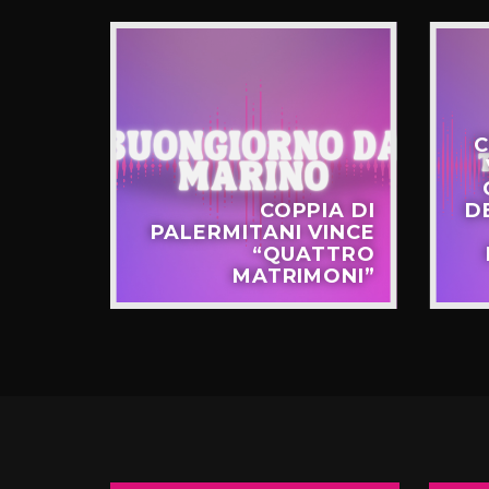
C
STERO
COPPIA DI
D
APPO
PALERMITANI VINCE
N VIA
“QUATTRO
TERNÒ
MATRIMONI”