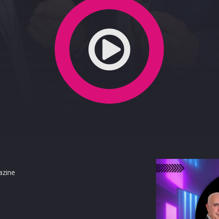
ia
azine