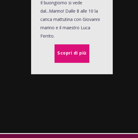
Il buongiorno si vede
dal...Marino! Dalle 8 alle 10 la
carica mattutina con Giovanni
marino e il maestro Luca
Ferrito.
Scopri di più