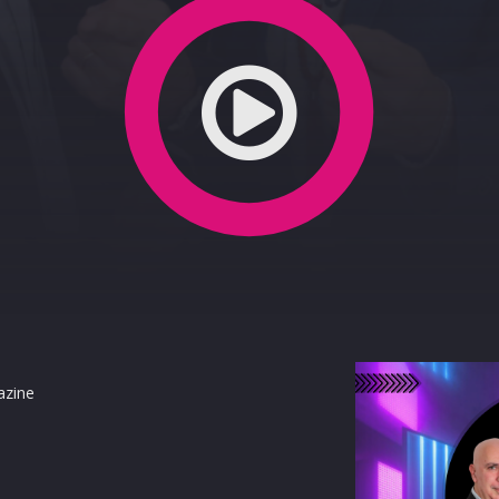
ONE RE
azine