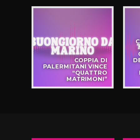
C
STERO
COPPIA DI
D
APPO
PALERMITANI VINCE
N VIA
“QUATTRO
TERNÒ
MATRIMONI”