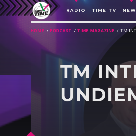
RADIO
TIME TV
NEW
HOME
/
PODCAST
/
TIME MAGAZINE
/ TM IN
TM INT
UNDIE
O