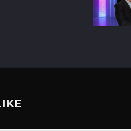
terest
LIKE