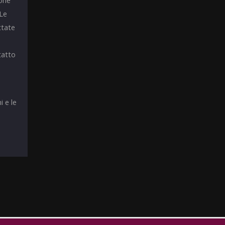
ione
 Le
ttate
tatto
i e le