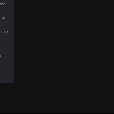
ione
 Le
ttate
tatto
i e le