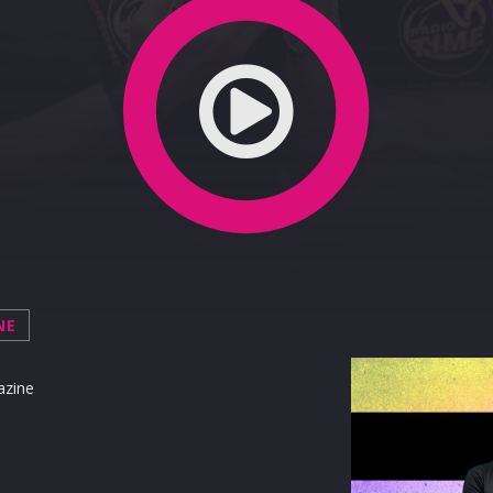
NE
azine