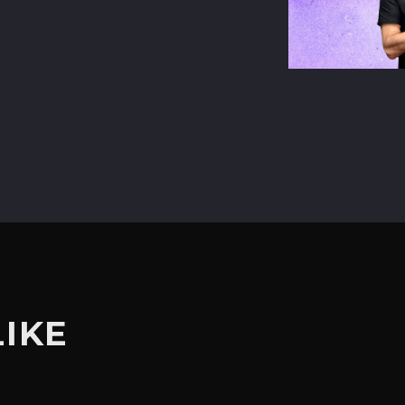
terest
LIKE