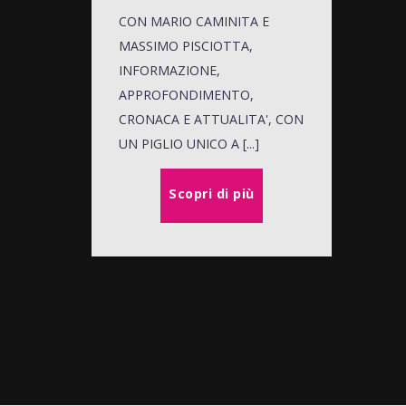
CON MARIO CAMINITA E
MASSIMO PISCIOTTA,
INFORMAZIONE,
APPROFONDIMENTO,
CRONACA E ATTUALITA', CON
UN PIGLIO UNICO A [...]
Scopri di più