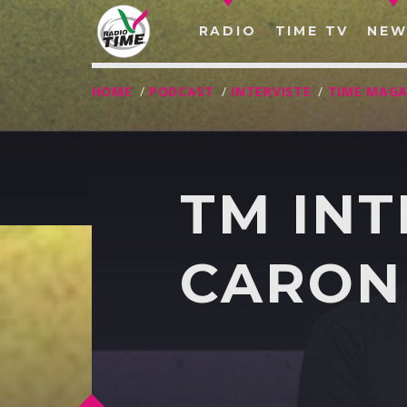
RADIO
TIME TV
NEW
HOME
/
PODCAST
/
INTERVISTE
/
TIME MAGA
TM INT
CARON
O