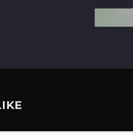
terest
LIKE