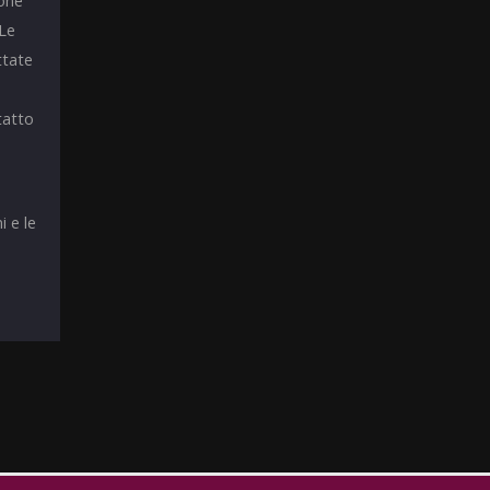
ione
 Le
ttate
tatto
i e le