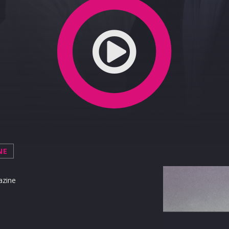
07-07-2020
NE
azine