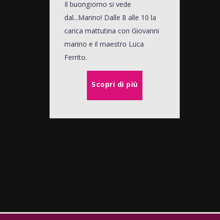
Il buongiorno si vede
dal...Marino! Dalle 8 alle 10 la
carica mattutina con Giovanni
marino e il maestro Luca
Ferrito.
Scopri di più