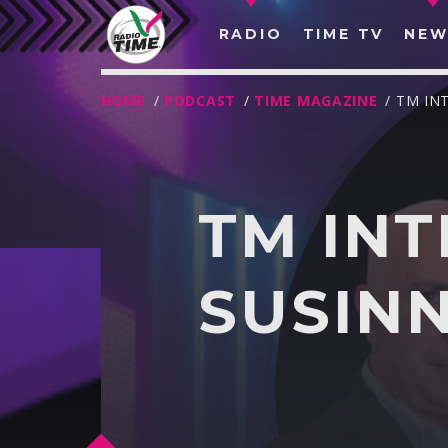
RADIO
TIME TV
NEW
HOME
/
PODCAST
/
TIME MAGAZINE
/ TM IN
TM IN
SUSIN
O