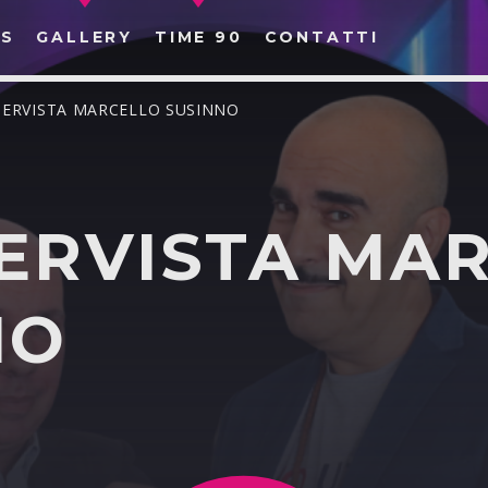
S
GALLERY
TIME 90
CONTATTI
TERVISTA MARCELLO SUSINNO
TERVISTA MA
CERCA NEL SITO WEB:
NO