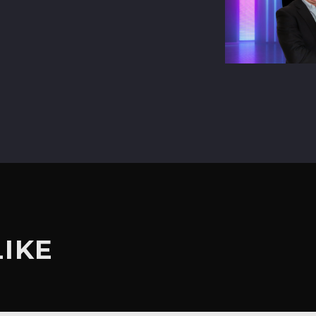
terest
LIKE