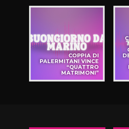
C
STERO
COPPIA DI
D
APPO
PALERMITANI VINCE
N VIA
“QUATTRO
TERNÒ
MATRIMONI”