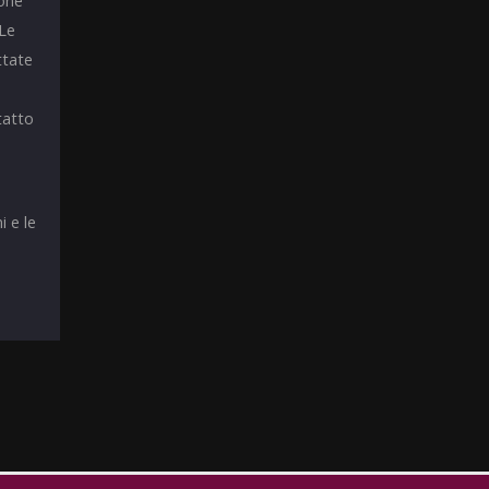
ione
 Le
ttate
tatto
i e le