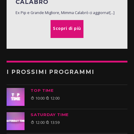
CALABRÒ
Ex Pip e Grande Migliore, Mimma Calabrò ci aggiorna![...]
Scopri di più
I PROSSIMI PROGRAMMI
TOP TIME
10:00
12:00
SATURDAY TIME
12:00
13:59