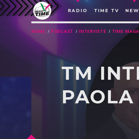
RADIO
TIME TV
NEW
HOME
/
PODCAST
/
INTERVISTE
/
TIME MAGA
TM INT
PAOLA
O