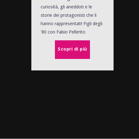
curiosità, gli aneddoti e le
storie dei protagonisti che li
hanno rappresentati! Figli degli
'80 con Fabio Pellerito
Scopri di più