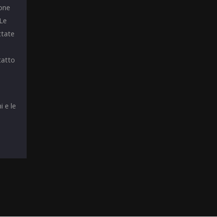
ione
 Le
ttate
tatto
i e le