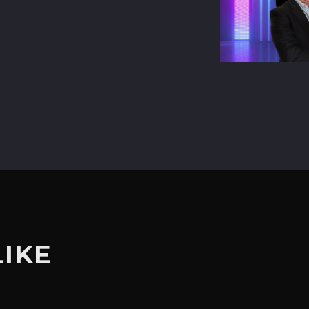
terest
LIKE