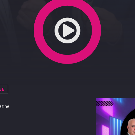
2023
NE
azine