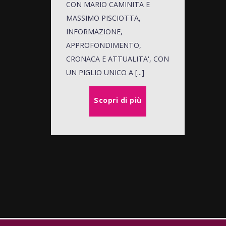
CON MARIO CAMINITA E
MASSIMO PISCIOTTA,
INFORMAZIONE,
APPROFONDIMENTO,
CRONACA E ATTUALITA', CON
UN PIGLIO UNICO A [...]
Scopri di più