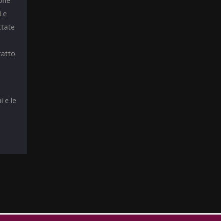
ione
 Le
ttate
tatto
i e le