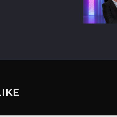
terest
LIKE