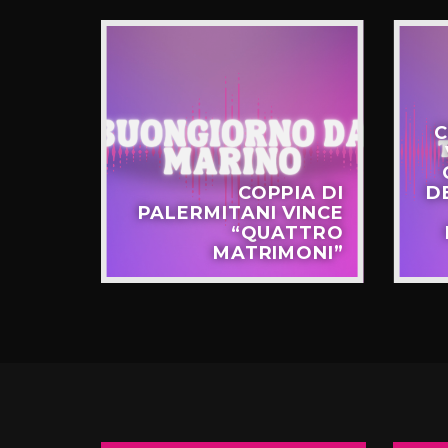
C
STERO
COPPIA DI
D
APPO
PALERMITANI VINCE
N VIA
“QUATTRO
TERNÒ
MATRIMONI”