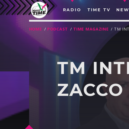
RADIO
TIME TV
NEW
HOME
/
PODCAST
/
TIME MAGAZINE
/ TM IN
TM INT
ZACCO
O