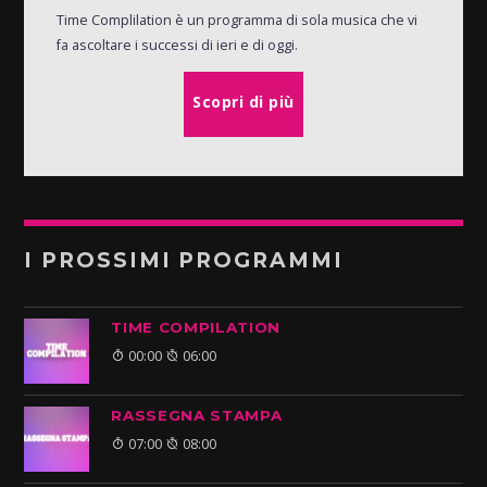
Time Complilation è un programma di sola musica che vi
fa ascoltare i successi di ieri e di oggi.
Scopri di più
I PROSSIMI PROGRAMMI
TIME COMPILATION
00:00
06:00
RASSEGNA STAMPA
07:00
08:00