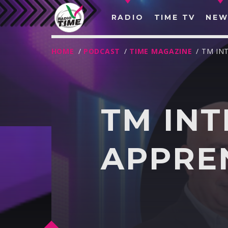
RADIO
TIME TV
NEW
HOME
/
PODCAST
/
TIME MAGAZINE
/ TM IN
TM INT
APPRE
O