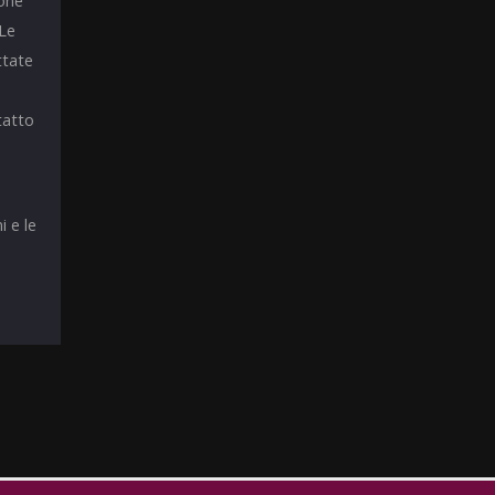
ione
 Le
ttate
tatto
i e le