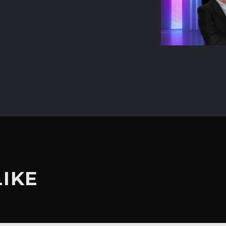
terest
LIKE