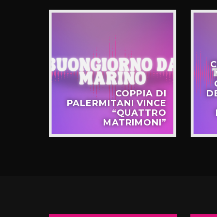
C
STERO
COPPIA DI
D
APPO
PALERMITANI VINCE
N VIA
“QUATTRO
TERNÒ
MATRIMONI”