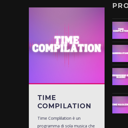
PR
TIME
COMPILATION
Time Complilation è un
programma di sola musica che