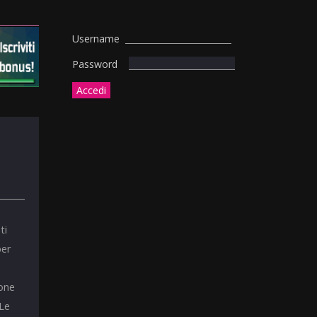
Username
Password
ti
per
ione
 Le