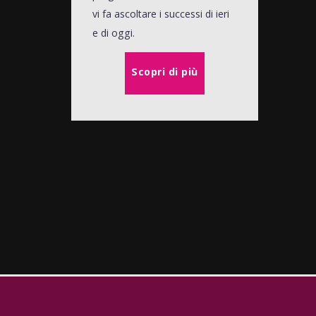
vi fa ascoltare i successi di ieri
e di oggi.
Scopri di più