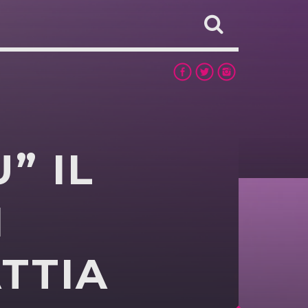
” IL
N
TTIA