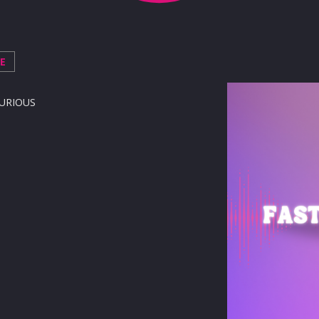
TE
CURIOUS
terest