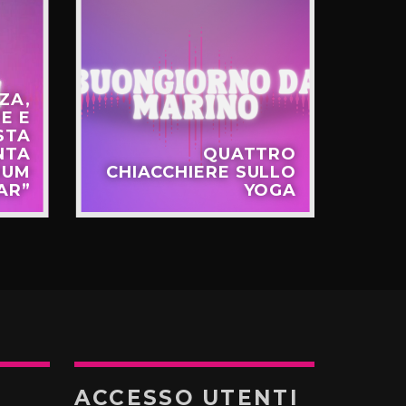
ZA,
E E
STA
NTA
QUATTRO
T
BUM
CHIACCHIERE SULLO
LA 
AR”
YOGA
TE
ACCESSO UTENTI