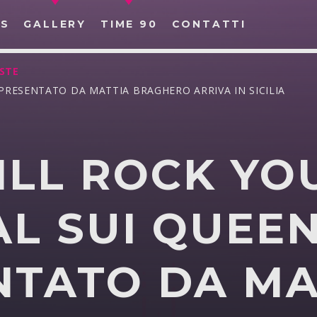
S
GALLERY
TIME 90
CONTATTI
ISTE
 PRESENTATO DA MATTIA BRAGHERO ARRIVA IN SICILIA
LL ROCK YOU
CERCA NEL SITO WEB:
L SUI QUEE
NTATO DA MA