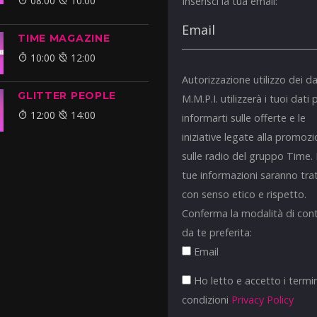
08:00
10:00
Inserisci la tua email:
TIME MAGAZINE
10:00
12:00
Autorizzazione utilizzo dei da
GLITTER PEOPLE
M.M.P.I. utilizzerà i tuoi dati 
12:00
14:00
informarti sulle offerte e le
iniziative legate alla promoz
sulle radio del gruppo Time.
tue informazioni saranno tra
con senso etico e rispetto.
Conferma la modalità di con
da te preferita:
Email
Ho letto e accetto i termin
condizioni
Privacy Policy