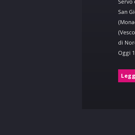
Servo 
San Gi
(Monac
(Vesco
di Nor
Oggi 1
Leggi