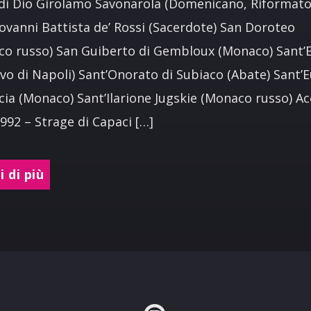
di Dio Girolamo Savonarola (Domenicano, Riformato
ovanni Battista de’ Rossi (Sacerdote) San Doroteo
o russo) San Guiberto di Gembloux (Monaco) Sant’
vo di Napoli) Sant’Onorato di Subiaco (Abate) Sant’E
cia (Monaco) Sant’Ilarione Jugskie (Monaco russo) A
992 – Strage di Capaci […]
 di più