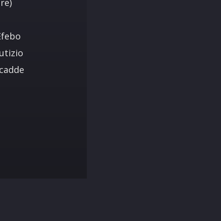
re)
Efebo
utizio
ccadde