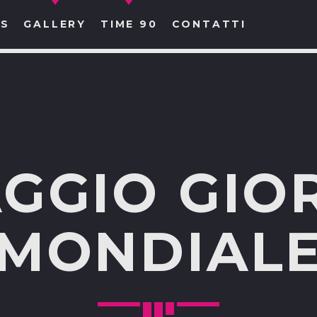
S
GALLERY
TIME 90
CONTATTI
CERCA NEL SITO WEB:
AGGIO GIO
MONDIAL