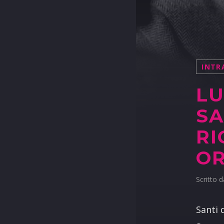
INTR
LU
SA
RI
O
Scritto 
Santi 