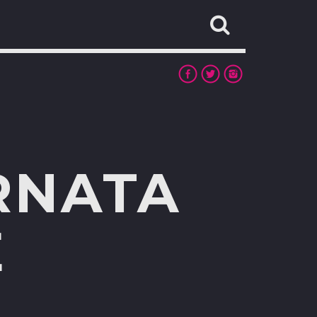
RNATA
E