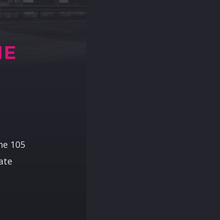
NE
one 105
ate