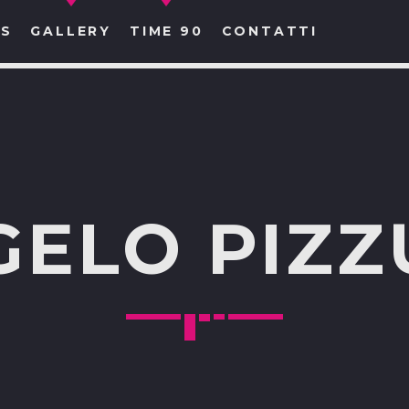
S
GALLERY
TIME 90
CONTATTI
CERCA NEL SITO WEB:
GELO PIZZ