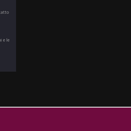
tatto
i e le