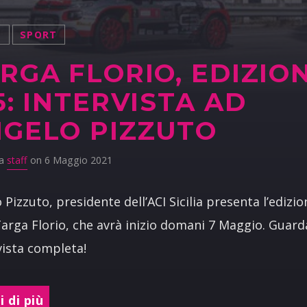
S
SPORT
RGA FLORIO, EDIZIO
5: INTERVISTA AD
GELO PIZZUTO
da
staff
on 6 Maggio 2021
 Pizzuto, presidente dell’ACI Sicilia presenta l’edizi
Targa Florio, che avrà inizio domani 7 Maggio. Guard
rvista completa!
 di più