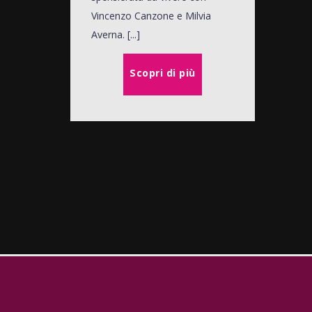
Vincenzo Canzone e Milvia
Averna. [...]
Scopri di più