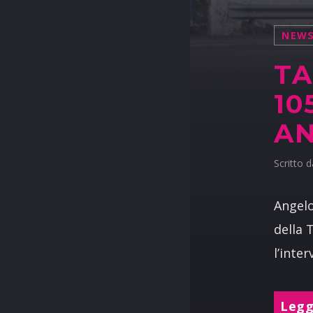
NEW
TA
10
AN
Scritto 
Angelo
della 
l’inte
Leggi