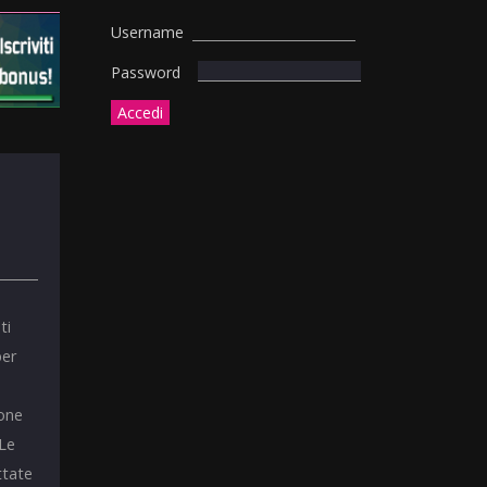
Username
Password
ti
per
ione
 Le
ttate