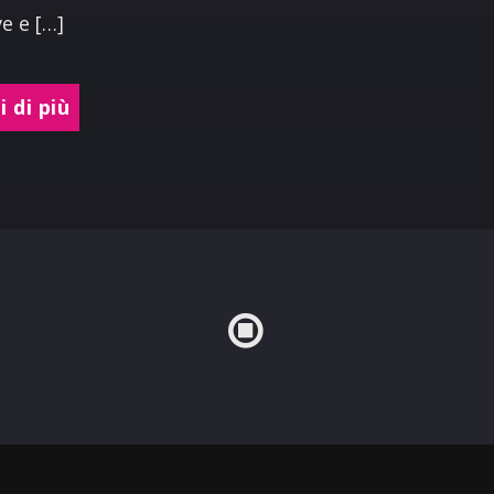
e e […]
 di più