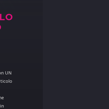
OLO
O
con UN
ticolo
ne
in