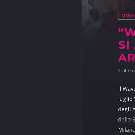
MUSI
“W
SI
AR
Scritto 
Il Wav
luglio
degli 
dello 
Milano