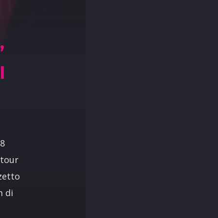
”
I
28
 tour
zetto
m di