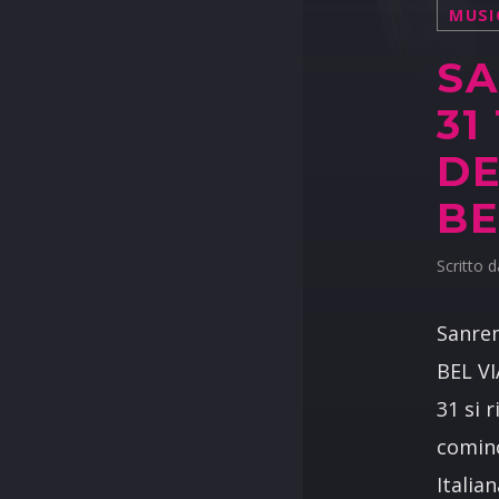
MUSI
SA
31
DE
BE
Scritto 
Sanrem
BEL VI
31 si 
cominc
Italia