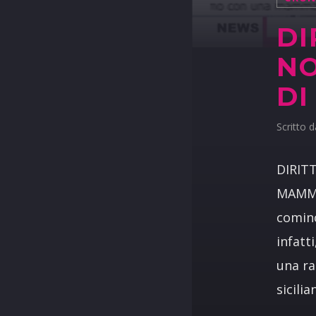
DI
NO
DI
Scritto 
DIRIT
MAMMA 
cominc
infatt
una ra
sicili