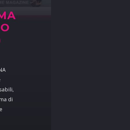
 MA
DO
)
UNA
è
abili,
ma di
e