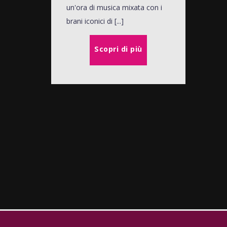
un'ora di musica mixata con i
brani iconici di [...]
Scopri di più