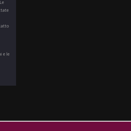
 Le
ttate
tatto
i e le