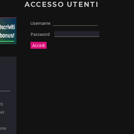
ACCESSO UTENTI
Username
Password
ti
per
ione