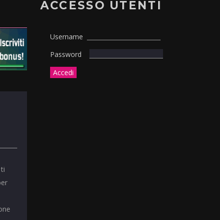
ACCESSO UTENTI
Username
Password
ti
per
ione