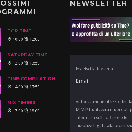
ROSSIMI
NEWSLETTER
OGRAMMI
TOP TIME
10:00
12:00
SATURDAY TIME
12:00
13:59
Inserisci la tua email:
TIME COMPILATION
14:00
17:59
Autorizzazione utilizzo dei da
MIX TIME90
M.M.P.I. utilizzerà i tuoi dati 
17:00
18:00
informarti sulle offerte e le
iniziative legate alla promoz