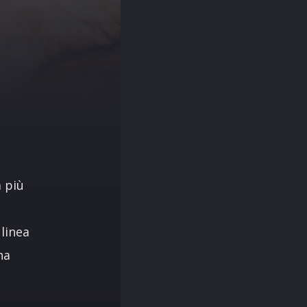
a più
 linea
ha