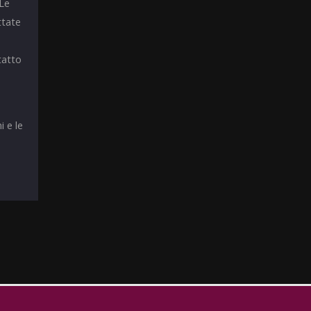
 Le
ttate
tatto
i e le