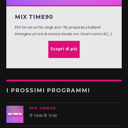
MIX TIME90
Ehi! Se sei un fan degli anni '90, preparati a ballare!
Immagina un'ora di musica mixata con i brani iconici di [...]
Scopri di più
I PROSSIMI PROGRAMMI
MIX TIME90
14:00
15:00