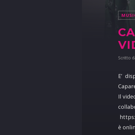
MUSI
CA
VI
Scritto 
E’ dis
Capare
Il vid
collab
https:
è onli