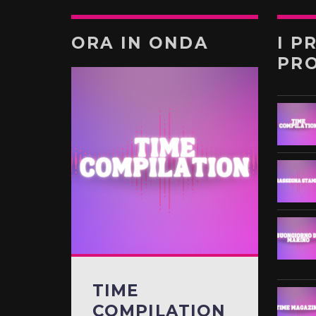
ORA IN ONDA
I P
PR
TIME
COMPILATION