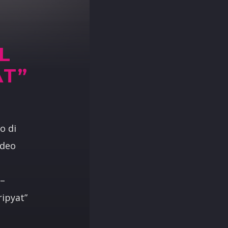
L
AT”
o di
 video
 –
ripyat”