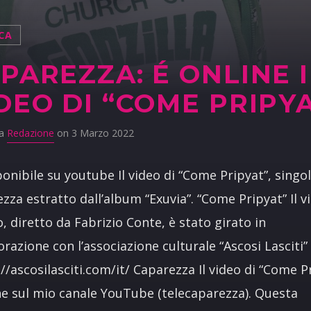
CA
PAREZZA: É ONLINE I
DEO DI “COME PRIPY
da
Redazione
on 3 Marzo 2022
ponibile su youtube Il video di “Come Pripyat”, singol
zza estratto dall’album “Exuvia”. “Come Pripyat” Il
eo, diretto da Fabrizio Conte, è stato girato in
orazione con l’associazione culturale “Ascosi Lasciti”
//ascosilasciti.com/it/ Caparezza Il video di “Come P
ne sul mio canale YouTube (telecaparezza). Questa