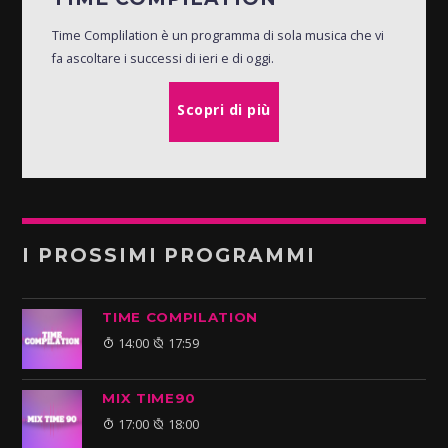
Time Complilation è un programma di sola musica che vi
fa ascoltare i successi di ieri e di oggi.
Scopri di più
I PROSSIMI PROGRAMMI
TIME COMPILATION
14:00
17:59
MIX TIME90
17:00
18:00