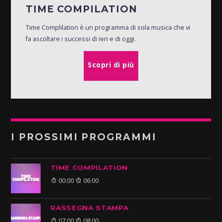
TIME COMPILATION
Time Complilation è un programma di sola musica che vi
fa ascoltare i successi di ieri e di oggi.
Scopri di più
I PROSSIMI PROGRAMMI
TIME COMPILATION
00:00
06:00
RASSEGNA STAMPA
07:00
08:00