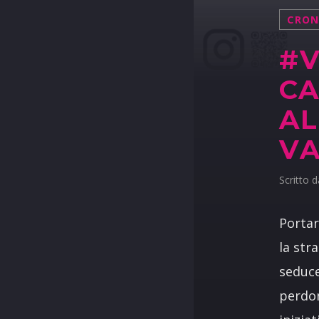
CRO
#V
CA
AL
VA
Scritto 
Portar
la str
seduce
perdon