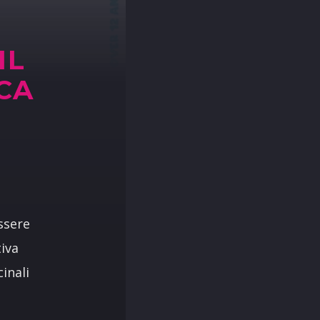
IL
CA
ssere
tiva
inali