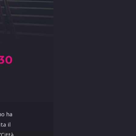
30
no ha
ta il
“Città