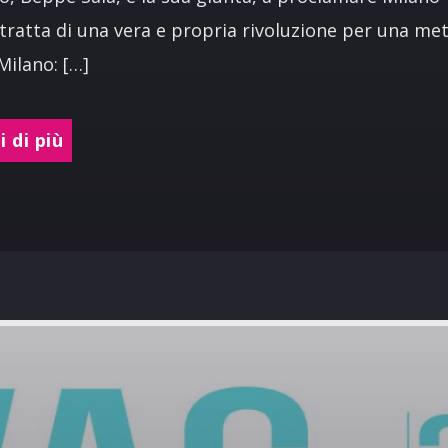
i tratta di una vera e propria rivoluzione per una me
ilano: […]
 di più