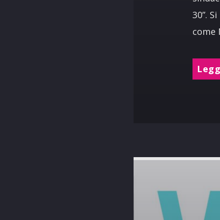
30”. S
come M
Leggi