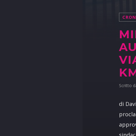
CRO
MI
A
VI
K
Scritto 
di Dav
procla
approv
sindac