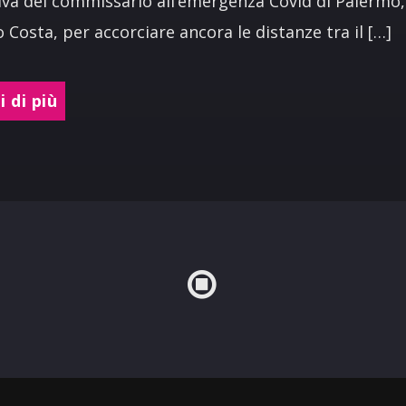
tiva del commissario all’emergenza Covid di Palermo,
 Costa, per accorciare ancora le distanze tra il […]
 di più