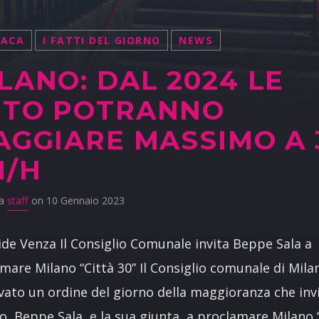
NACA
I FATTI DEL GIORNO
NEWS
LANO: DAL 2024 LE
UTO POTRANNO
AGGIARE MASSIMO A 
M/H
da
staff
on 10 Gennaio 2023
ide Venza Il Consiglio Comunale invita Beppe Sala a
mare Milano “Città 30” Il Consiglio comunale di Mila
ato un ordine del giorno della maggioranza che invi
o, Beppe Sala, e la sua giunta, a proclamare Milano 