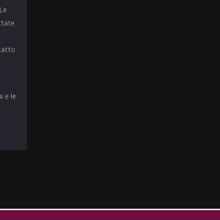
 Le
ttate
tatto
i e le