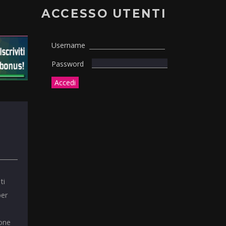
ACCESSO UTENTI
Username
Password
ti
per
ione