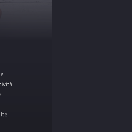
le
ività
0
lte