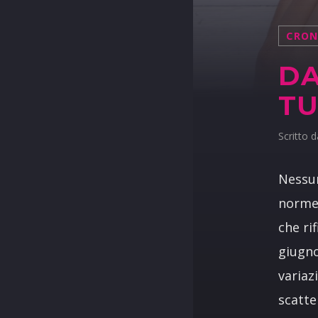
CRO
DA
TU
Scritto 
Nessun
norme 
che ri
giugno
variaz
scatte