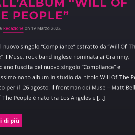
LL’ALBUM “WILL OF
E PEOPLE”
da
Redazione
on 19 Marzo 2022
l nuovo singolo “Compliance” estratto da “Will Of T
” I Muse, rock band inglese nominata ai Grammy,
iano l’uscita del nuovo singolo “Compliance” e
sissimo nono album in studio dal titolo Will Of The 
to per il 26 agosto. Il frontman dei Muse – Matt Bel
f The People è nato tra Los Angeles e […]
 di più