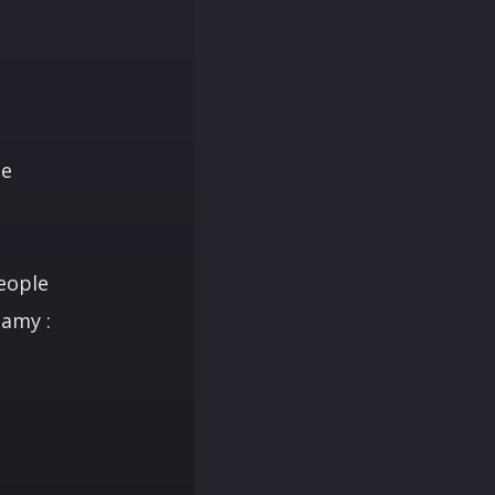
he
People
lamy :