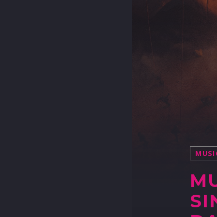
MUSI
MU
SI