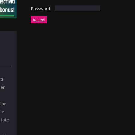
Password
ti
per
ione
 Le
ttate