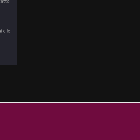
tatto
i e le