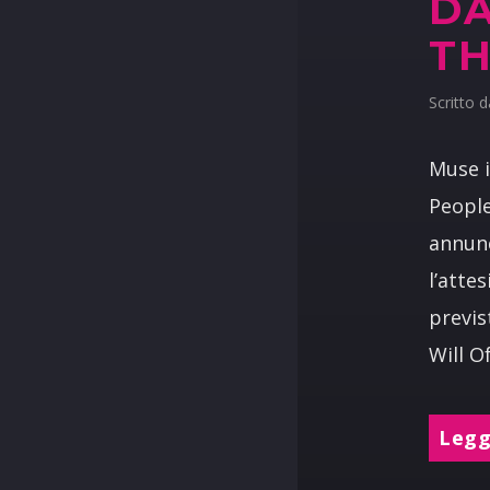
DA
TH
Scritto 
Muse i
People
annunc
l’atte
previs
Will O
Leggi