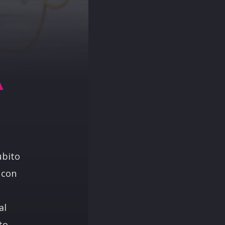
A
ubito
 con
al
to