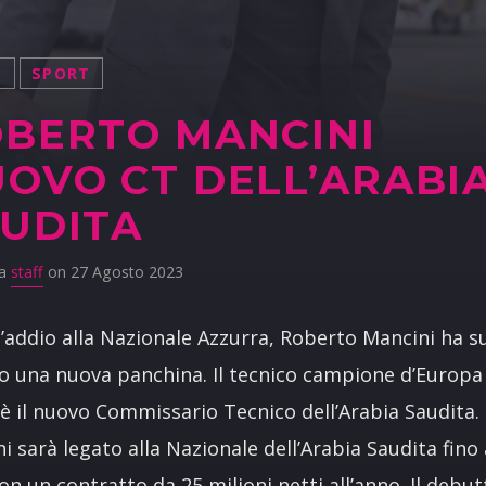
S
SPORT
BERTO MANCINI
OVO CT DELL’ARABI
UDITA
da
staff
on 27 Agosto 2023
’addio alla Nazionale Azzurra, Roberto Mancini ha s
o una nuova panchina. Il tecnico campione d’Europa
ia è il nuovo Commissario Tecnico dell’Arabia Saudita.
i sarà legato alla Nazionale dell’Arabia Saudita fino 
on un contratto da 25 milioni netti all’anno. Il debut