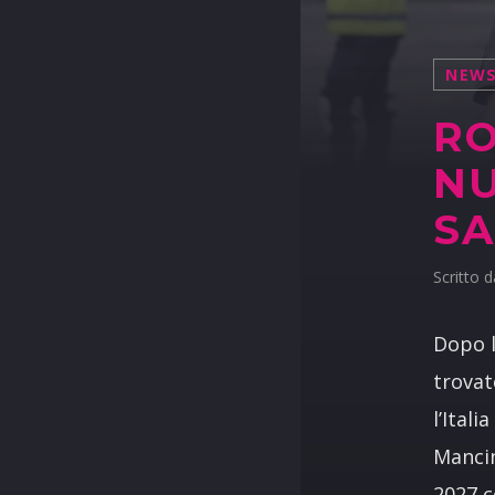
NEW
RO
NU
SA
Scritto 
Dopo l
trovat
l’Ital
Mancin
2027 c