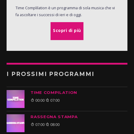
Time Complilation è un programma di sola musica che vi
fa ascoltare i successi di ieri e di oggi.
Scopri di più
I PROSSIMI PROGRAMMI
TIME COMPILATION
00:00
07:00
RASSEGNA STAMPA
07:00
08:00