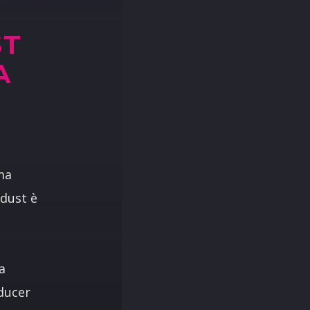
ST
A
ma
rdust è
a
ducer