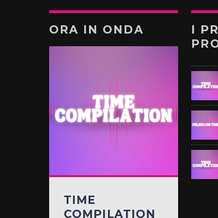
ORA IN ONDA
I P
PR
TIME
COMPILATION