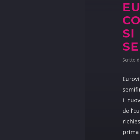
EU
CO
SI
SE
Scritto 
Eurovi
semifi
il nuo
dell’E
richie
prima 