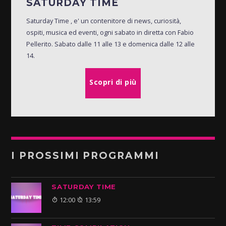
SATURDAY TIME
Saturday Time , e' un contenitore di news, curiosità,
ospiti, musica ed eventi, ogni sabato in diretta con Fabio
Pellerito. Sabato dalle 11 alle 13 e domenica dalle 12 alle
14.
Scopri di più
I PROSSIMI PROGRAMMI
SATURDAY TIME
12:00
13:59