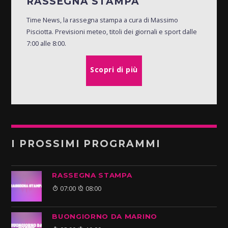
RASSEGNA STAMPA
Time News, la rassegna stampa a cura di Massimo
Pisciotta. Previsioni meteo, titoli dei giornali e sport dalle
7:00 alle 8:00.
Scopri di più
I PROSSIMI PROGRAMMI
RASSEGNA STAMPA
07:00
08:00
BUONGIORNO DA MARINO