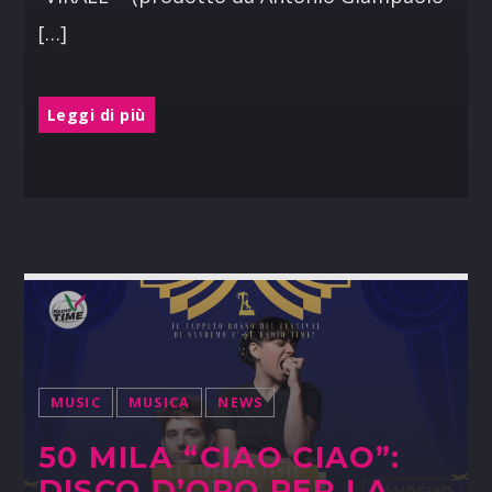
[…]
Leggi di più
MUSIC
MUSICA
NEWS
50 MILA “CIAO CIAO”:
DISCO D’ORO PER LA