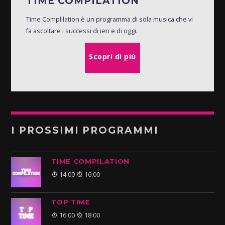
TIME COMPILATION
Time Complilation è un programma di sola musica che vi
fa ascoltare i successi di ieri e di oggi.
Scopri di più
I PROSSIMI PROGRAMMI
TIME COMPILATION
14:00
16:00
TOP TIME
16:00
18:00