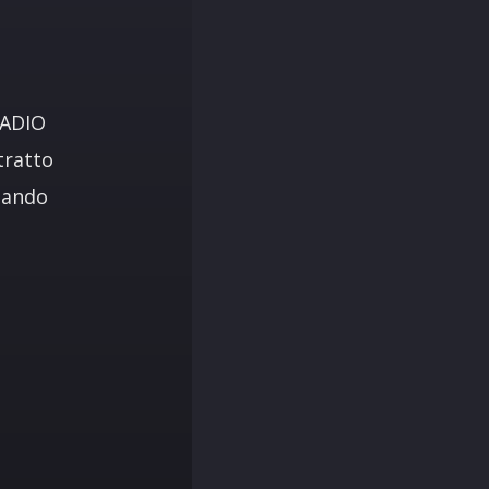
RADIO
tratto
uando