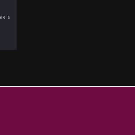
i e le
T