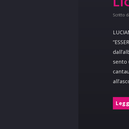
LI
Scritto 
LUCIA
“ESSER
dall’a
sento 
cantau
all’as
Leggi