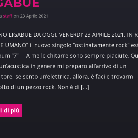
GABUE
da
staff
on 23 Aprile 2021
NO LIGABUE DA OGGI, VENERDI’ 23 APRILE 2021, IN 
E UMANO” il nuovo singolo “ostinatamente rock” es
lbum “7” A me le chitarre sono sempre piaciute. Q
un’acustica in genere mi preparo all’arrivo di un
tore, se sento un’elettrica, allora, è facile trovarmi
colto di un pezzo rock. Non è di […]
 di più