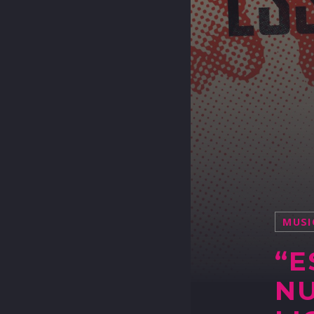
MUSI
“E
NU