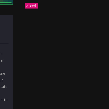
ti
per
ione
 Le
ttate
tatto