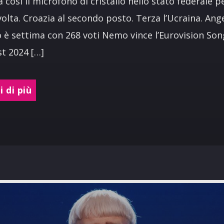
a così il microfono di cristallo nello stato federale pe
volta. Croazia al secondo posto. Terza l’Ucraina. Ang
è settima con 268 voti Nemo vince l’Eurovision Son
t 2024 […]
 di più