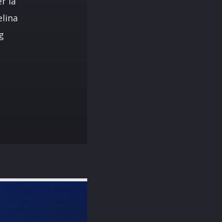
r la
elina
g