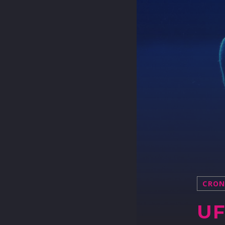
CRO
UF