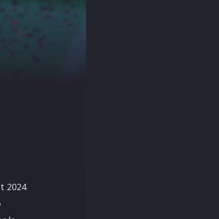
st 2024
o