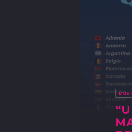
MUSI
“U
MA