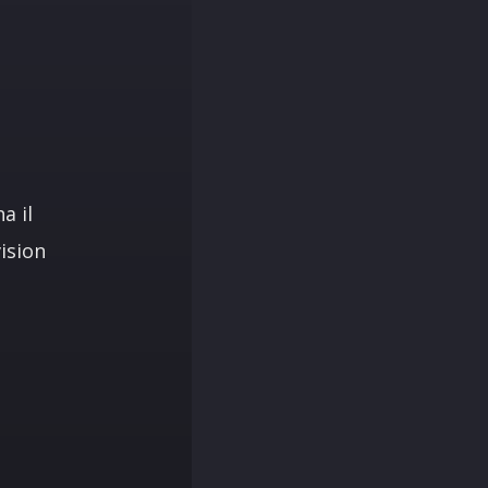
a il
ision