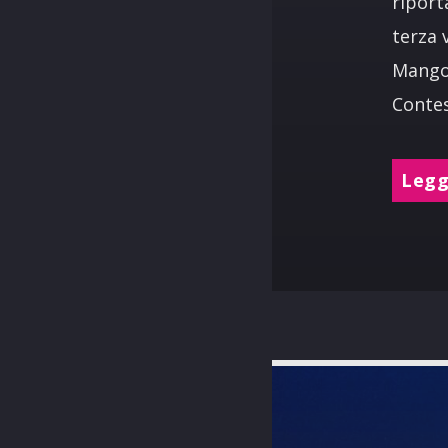
riport
terza 
Mango 
Contes
Leggi