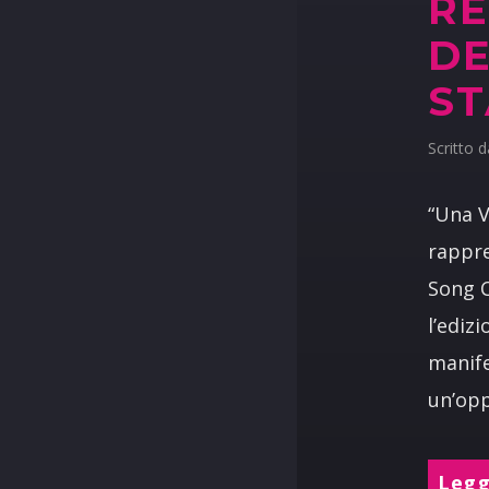
RE
DE
ST
Scritto 
“Una V
rappre
Song C
l’ediz
manife
un’opp
Leggi