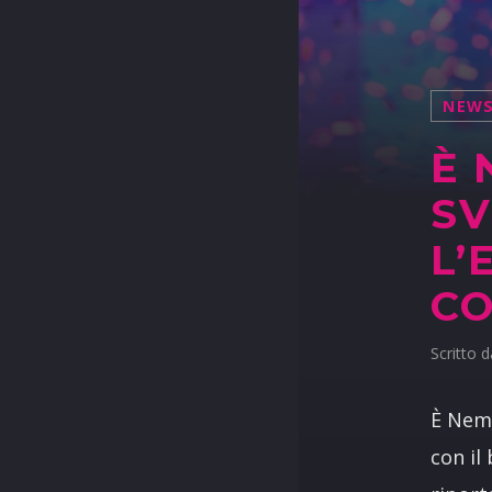
NEW
È 
SV
L’
CO
Scritto 
È Nemo
con il