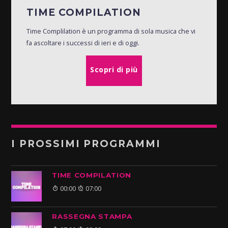
TIME COMPILATION
Time Complilation è un programma di sola musica che vi
fa ascoltare i successi di ieri e di oggi.
Scopri di più
I PROSSIMI PROGRAMMI
TIME COMPILATION
00:00
07:00
RASSEGNA STAMPA