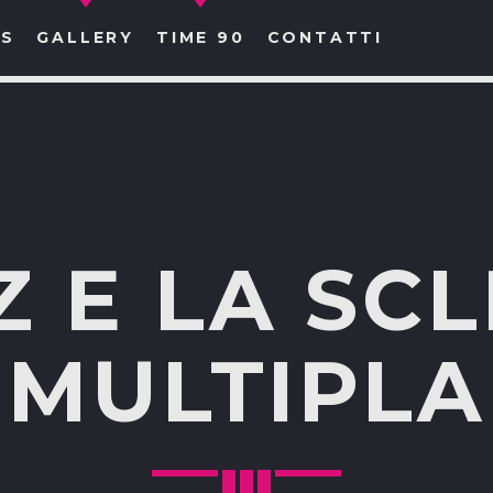
S
GALLERY
TIME 90
CONTATTI
CERCA NEL SITO WEB:
 E LA SC
MULTIPLA