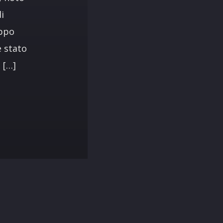
i
oppo
è stato
 […]