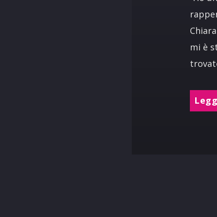
rapper
Chiara
mi è s
trovat
Leggi