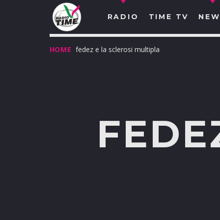
RADIO
TIME TV
NEW
HOME
fedez e la sclerosi multipla
FEDEZ
O