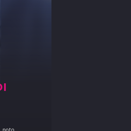
DI
, noto