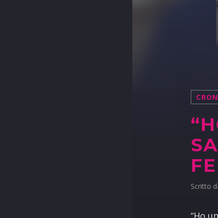
CRO
“H
SA
FE
Scritto 
“Ho un