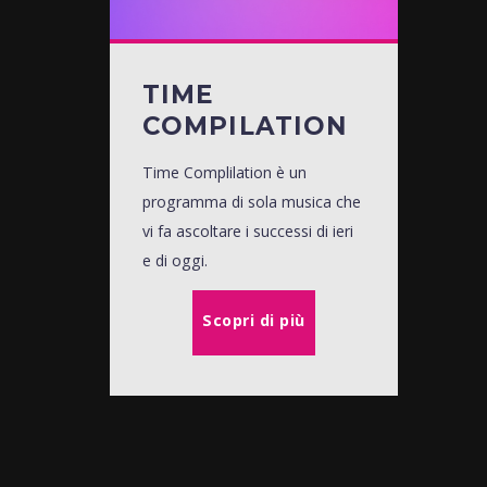
TIME
COMPILATION
Time Complilation è un
programma di sola musica che
vi fa ascoltare i successi di ieri
e di oggi.
Scopri di più