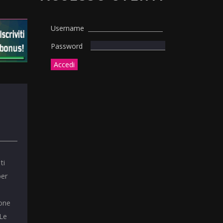
Username
Password
ti
per
ione
 Le