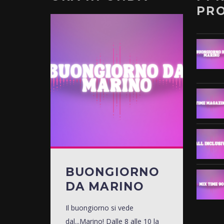
PR
BUONGIORNO
DA MARINO
Il buongiorno si vede
dal...Marino! Dalle 8 alle 10 la