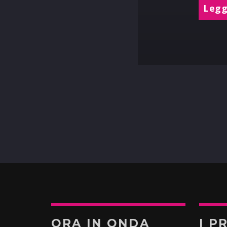
Leggi
ORA IN ONDA
I P