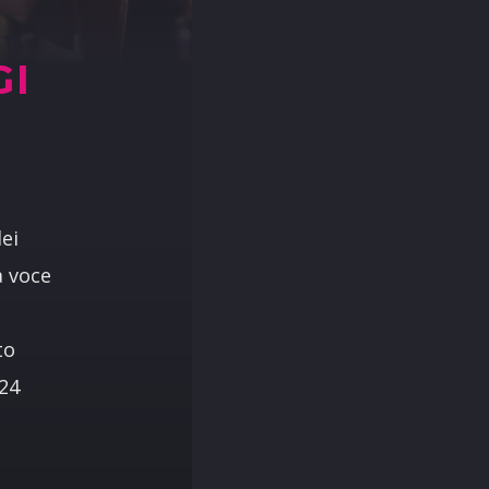
GI
ei
a voce
to
24