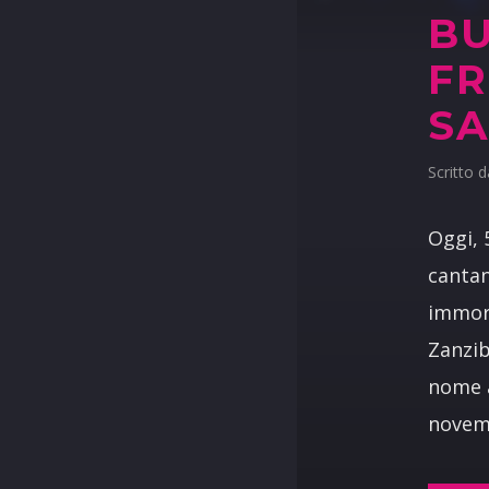
B
FR
SA
Scritto 
Oggi, 
cantan
immort
Zanzib
nome a
novemb