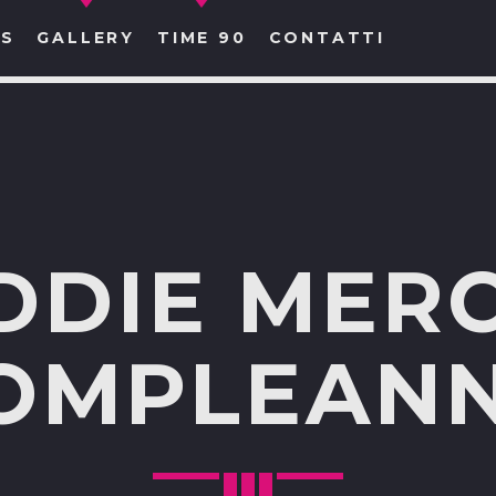
S
GALLERY
TIME 90
CONTATTI
CERCA NEL SITO WEB:
DDIE MER
OMPLEAN