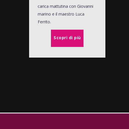
carica mattutina con Giovanni
marino e il maestro Luca
Ferrito.
Scopri di più