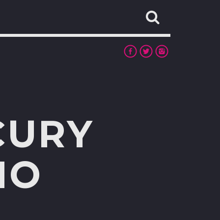
CURY
NO