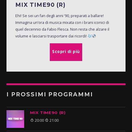
MIX TIME90 (R)
Ehi! Se sei un fan degli anni ’90, preparati a ballare!
Immagina un’ora di musica mixata con i brani iconici di
quel decennio da Fabio Flesca. Non resta che alzare il
volume e lasciarsi trasportare dai ricordi!
Scopri di più
I PROSSIMI PROGRAMMI
MIX TIME90 (R)
20:00
21:00