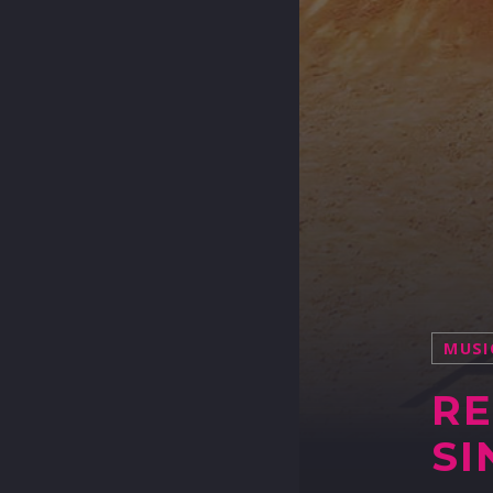
MUSI
RE
SI