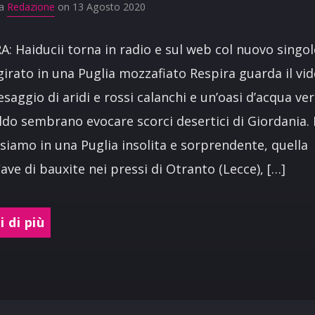
da
Redazione
on 13 Agosto 2020
A: Haiducii torna in radio e sul web col nuovo singolo
girato in una Puglia mozzafiato Respira guarda il v
saggio di aridi e rossi calanchi e un’oasi d’acqua ve
do sembrano evocare scorci desertici di Giordania. 
 siamo in una Puglia insolita e sorprendente, quella
Cave di bauxite nei pressi di Otranto (Lecce), […]
 di più