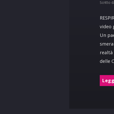
Scritto 
RESPIR
video 
Un pae
smeral
realtà
delle 
Leggi