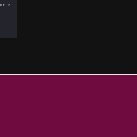
i e le
T