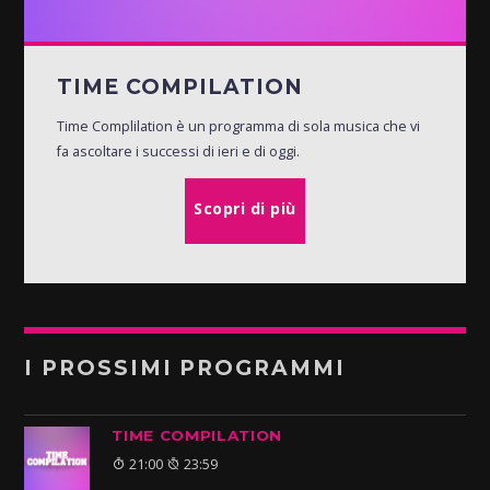
TIME COMPILATION
Time Complilation è un programma di sola musica che vi
fa ascoltare i successi di ieri e di oggi.
Scopri di più
I PROSSIMI PROGRAMMI
TIME COMPILATION
21:00
23:59