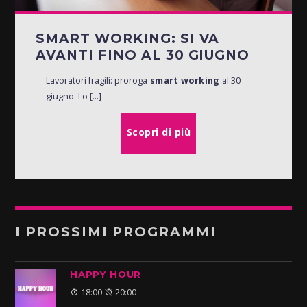
SMART WORKING: SI VA
AVANTI FINO AL 30 GIUGNO
Lavoratori fragili: proroga
smart working
al 30
giugno. Lo [...]
Scopri di più
I PROSSIMI PROGRAMMI
HAPPY HOUR
18:00
20:00