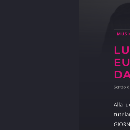
MUSI
LU
EU
D
Scritto 
Alla l
tutela
GIORNO