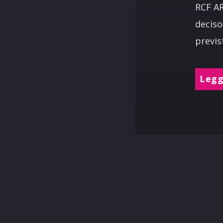
RCF AR
deciso
previs
Leggi