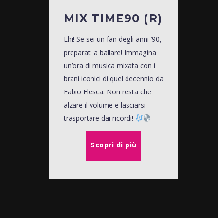
MIX TIME90 (R)
Ehi! Se sei un fan degli anni ’90,
preparati a ballare! Immagina
un’ora di musica mixata con i
brani iconici di quel decennio da
Fabio Flesca. Non resta che
alzare il volume e lasciarsi
trasportare dai ricordi!
Scopri di più