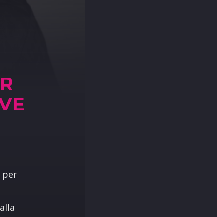
UR
VE
e per
alla