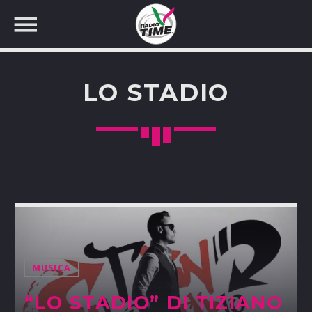
LO STADIO
CERCA NEL SITO WEB:
MUSICA
“LO STADIO” DI TIZIANO