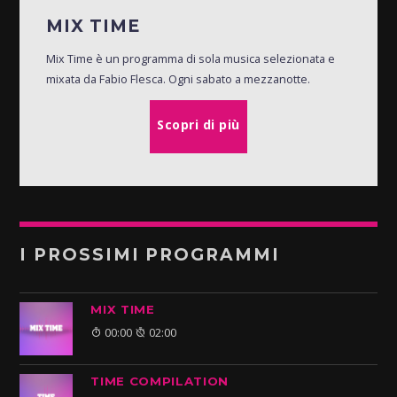
MIX TIME
Mix Time è un programma di sola musica selezionata e
mixata da Fabio Flesca. Ogni sabato a mezzanotte.
Scopri di più
I PROSSIMI PROGRAMMI
MIX TIME
00:00
02:00
TIME COMPILATION