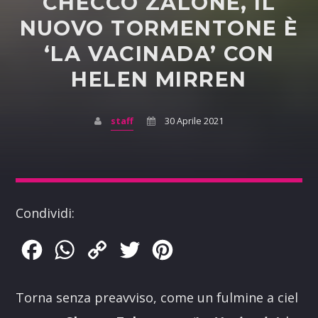
CHECCO ZALONE, IL
NUOVO TORMENTONE È
‘LA VACINADA’ CON
HELEN MIRREN
staff
30 Aprile 2021
Condividi:
Facebook
WhatsApp
Copy
Twitter
Pinterest
Link
Torna senza preavviso, come un fulmine a ciel