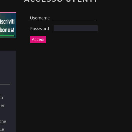
Username
Password
ti
per
ione
 Le