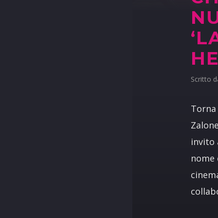
N
‘L
HE
Scritto 
Torna 
Zalone
invito
nome d
cinema
collab