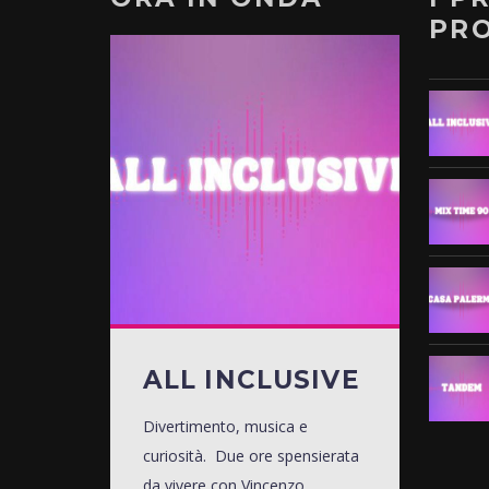
PR
ALL INCLUSIVE
Divertimento, musica e
curiosità. Due ore spensierata
da vivere con Vincenzo