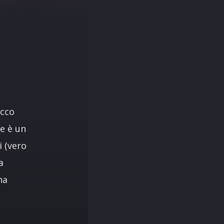
È
ecco
ne è un
i (vero
a
na