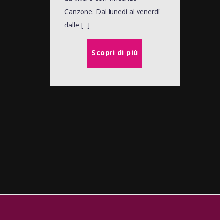
Canzone. Dal lunedì al venerdì
dalle [...]
Scopri di più