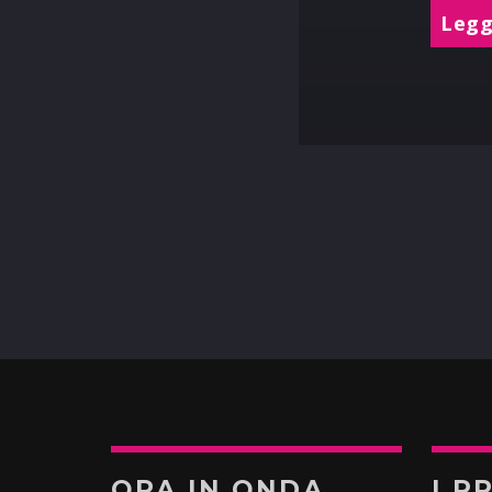
Leggi
ORA IN ONDA
I P