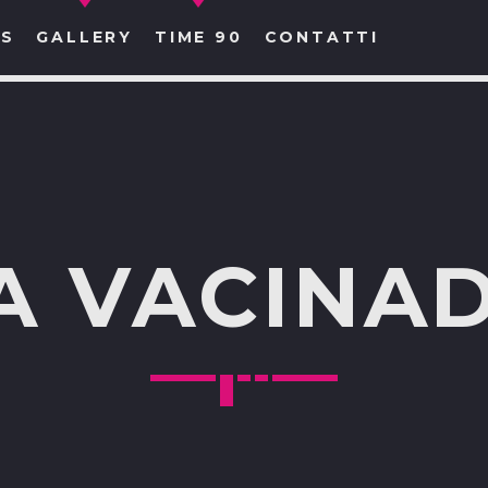
S
GALLERY
TIME 90
CONTATTI
CERCA NEL SITO WEB:
A VACINA