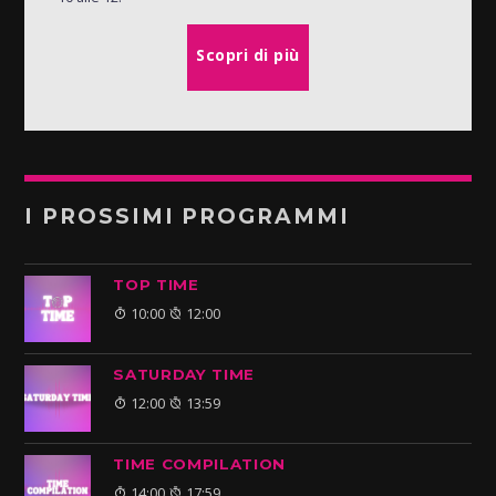
Scopri di più
I PROSSIMI PROGRAMMI
TOP TIME
10:00
12:00
SATURDAY TIME
12:00
13:59
TIME COMPILATION
14:00
17:59