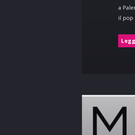
a Pale
il pop
Leggi