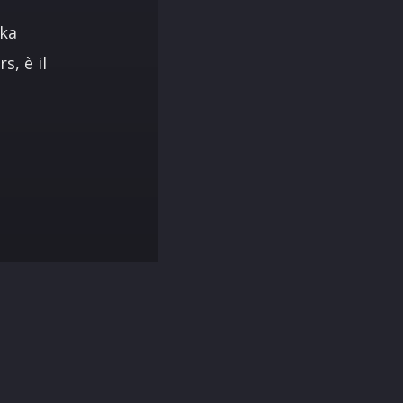
ika
, è il