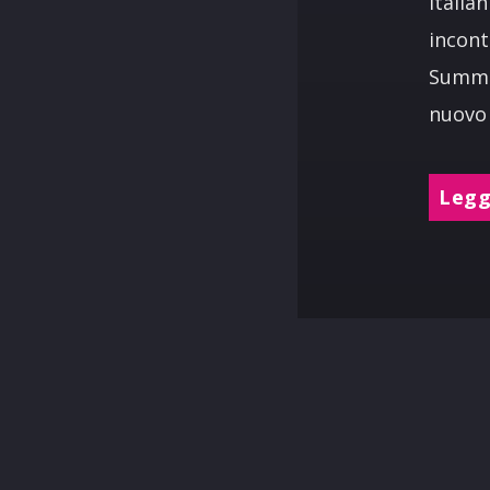
italia
incont
Summer
nuovo 
Leggi