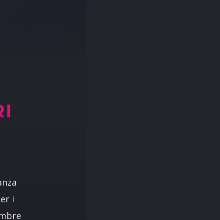
RI
anza
er i
vembre