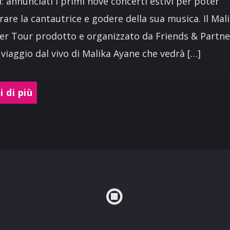
ni: annunciati i primi nove concerti estivi per poter
rare la cantautrice e godere della sua musica. Il Mal
 Tour prodotto e organizzato da Friends & Partners
viaggio dal vivo di Malika Ayane che vedrà […]
 di più