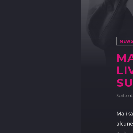
NEW
MA
LI
SU
Scritto 
Malika
alcune 