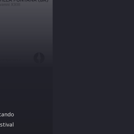
ccando
stival