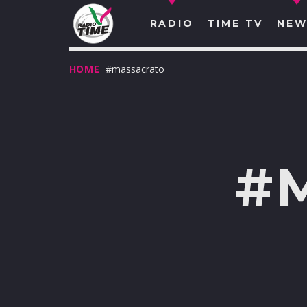
RADIO
TIME TV
NEW
HOME
#massacrato
#
O