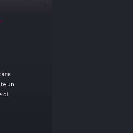
L
 cane
tte un
e di