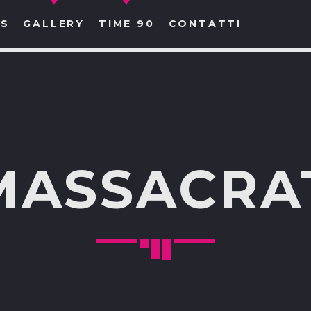
S
GALLERY
TIME 90
CONTATTI
CERCA NEL SITO WEB:
MASSACRA