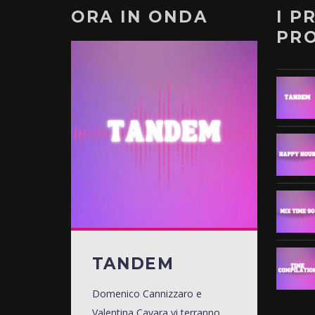
ORA IN ONDA
I P
PR
TANDEM
Domenico Cannizzaro e
Valentina Cavara vi terranno