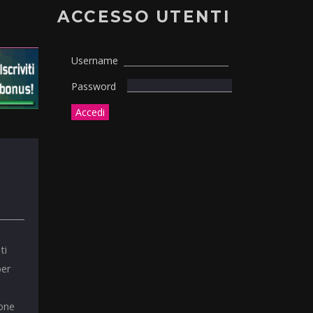
ACCESSO UTENTI
Username
Password
ti
per
ione