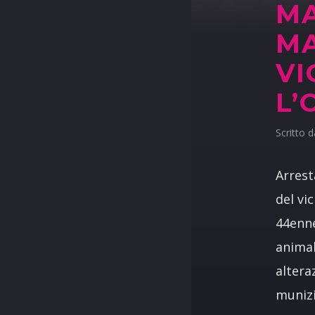
MA
MA
VI
L’
Scritto 
Arrest
del vi
44enne
animal
altera
munizi