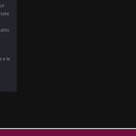
 Le
ttate
tatto
i e le