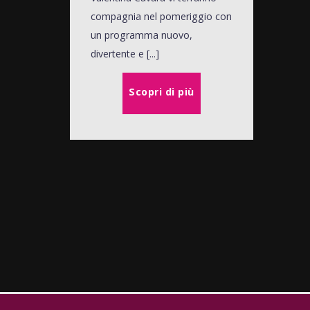
compagnia nel pomeriggio con
un programma nuovo,
divertente e [...]
Scopri di più